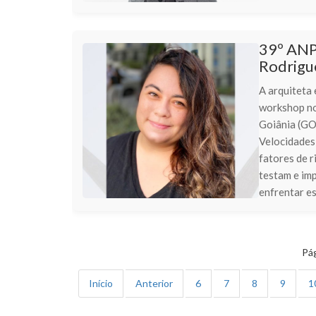
39º ANP
Rodrigu
A arquiteta
workshop no
Goiânia (GO
Velocidades 
fatores de r
testam e im
enfrentar es.
Pág
Início
Anterior
6
7
8
9
1