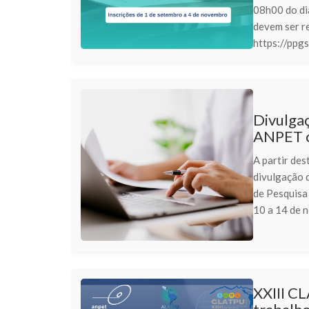
08h00 do di
devem ser re
https://ppgse
Divulga
ANPET c
A partir des
divulgação 
de Pesquisa
10 a 14 de 
XXIII C