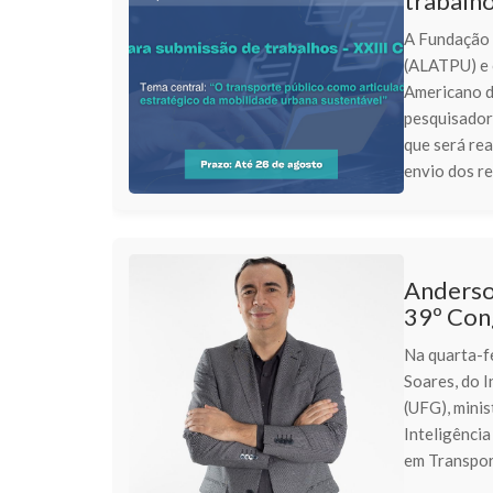
trabalho
A Fundação 
(ALATPU) e 
Americano d
pesquisador
que será rea
envio dos r
Anderson
39º Co
Na quarta-f
Soares, do I
(UFG), minis
Inteligência
em Transpor