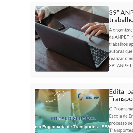
39º ANP
trabalh
A organizaç
da ANPET in
trabalhos a
autoras que
realizar o e
39º ANPET s
Edital 
Transpor
O Programa 
Escola de En
processo se
Transportes,