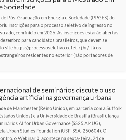
 e Sociedade
de Pós-Graduação em Energia e Sociedade (PPGES) do
riu inscrições para o processo seletivo de ingresso no
strado, com início em 2026. As inscrições estarão abertas
 dezembro para candidatos brasileiros, que devem se
lo site https://processoseletivo.cefet-rj.br/. Já os
estrangeiros residentes no exterior (não portadores de
ternacional de seminários discute o uso
igência artificial na governança urbana
ade de Manchester (Reino Unido), em parceria com a Suffolk
Estados Unidos) e a Universidade de Brasília (Brasil), lança
seminários AI for Urban Governance (SS25.AI4UG),
pela Urban Studies Foundation (USF-SSA-250604). O
ontro, o Webinar 0, acontece na sexta-feira, 24 de