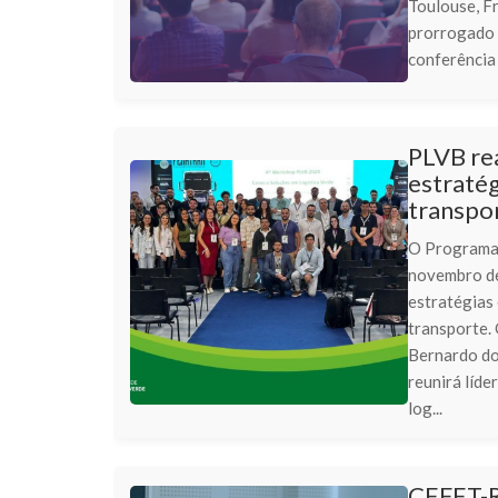
Toulouse, F
prorrogado a
conferência 
PLVB re
estratég
transpo
O Programa 
novembro de
estratégias 
transporte.
Bernardo do
reunirá líde
log...
CEFET-R