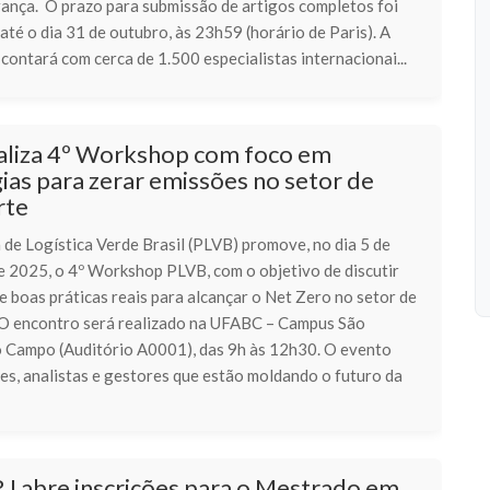
rança. O prazo para submissão de artigos completos foi
té o dia 31 de outubro, às 23h59 (horário de Paris). A
contará com cerca de 1.500 especialistas internacionai...
aliza 4º Workshop com foco em
ias para zerar emissões no setor de
rte
de Logística Verde Brasil (PLVB) promove, no dia 5 de
 2025, o 4º Workshop PLVB, com o objetivo de discutir
e boas práticas reais para alcançar o Net Zero no setor de
 O encontro será realizado na UFABC – Campus São
 Campo (Auditório A0001), das 9h às 12h30. O evento
res, analistas e gestores que estão moldando o futuro da
J abre inscrições para o Mestrado em