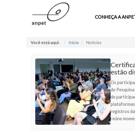
CONHEÇA A ANPE
Você está aqui:
Início
Notícias
Certific
estão di
Os particip
de Pesquisa
de participa
plataformas 
registros da
reúne momen