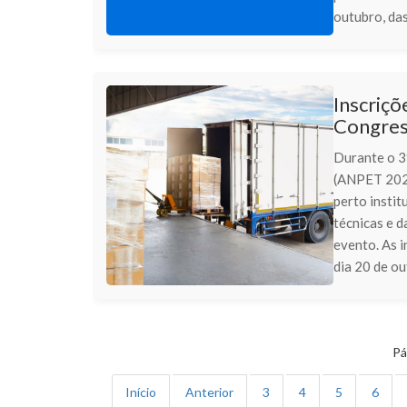
outubro, das
Inscriçõ
Congres
Durante o 3
(ANPET 2025
perto instit
técnicas e d
evento. As i
dia 20 de ou
Pá
Início
Anterior
3
4
5
6