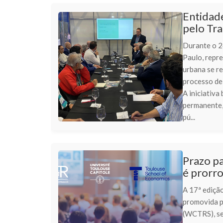
Entidade
pelo Tra
Durante o 2
Paulo, repre
urbana se re
processo de
A iniciativa
permanente,
pú...
Prazo p
é prorr
A 17ª ediçã
promovida p
(WCTRS), ser