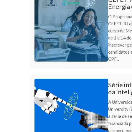
Energia
O Programa 
CEFET-RJ ab
curso de Me
de 1 a 14 de
inscrever pe
candidatos 
CPF...
Série in
da intel
A Universid
University (
a série de 
financiada 
primeiro enc