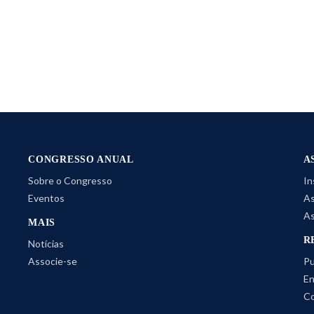
CONGRESSO ANUAL
A
Sobre o Congresso
In
Eventos
As
As
MAIS
R
Notícias
Associe-se
Pu
En
Co