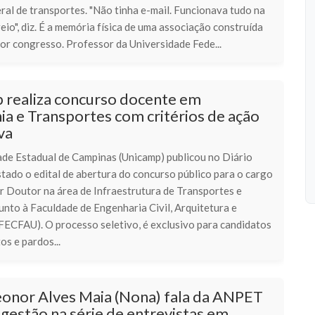
eral de transportes. "Não tinha e-mail. Funcionava tudo na
eio", diz. É a memória física de uma associação construída
or congresso. Professor da Universidade Fede...
 realiza concurso docente em
a e Transportes com critérios de ação
va
ade Estadual de Campinas (Unicamp) publicou no Diário
stado o edital de abertura do concurso público para o cargo
r Doutor na área de Infraestrutura de Transportes e
unto à Faculdade de Engenharia Civil, Arquitetura e
FECFAU). O processo seletivo, é exclusivo para candidatos
os e pardos...
eonor Alves Maia (Nona) fala da ANPET
 gestão na série de entrevistas em