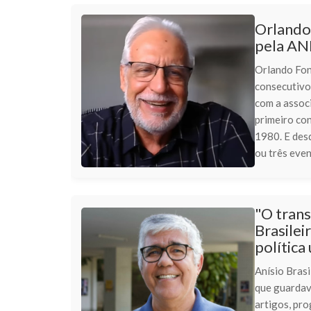
Orlando 
pela A
Orlando Fon
consecutivo
com a associ
primeiro co
1980. E desd
ou três eve
"O trans
Brasilei
política
Anísio Bras
que guardav
artigos, pr