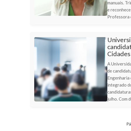
manuais. Tri
e reconhece
Professora d
Univers
candida
Cidades
A Universid
de candidat
Engenharia 
integrado do
candidatura
julho. Com d
Pá