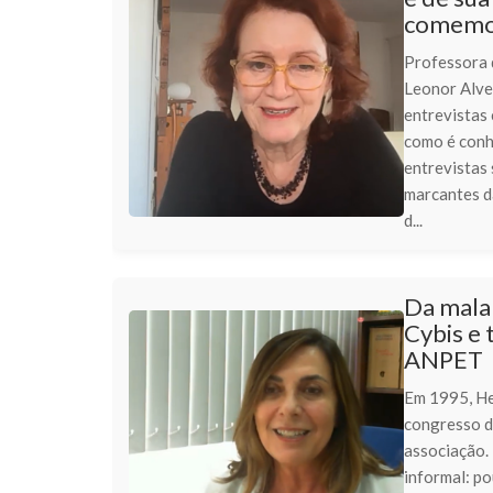
comemor
Professora 
Leonor Alve
entrevistas 
como é conh
entrevistas
marcantes d
d...
Da mala 
Cybis e 
ANPET
Em 1995, He
congresso d
associação.
informal: p