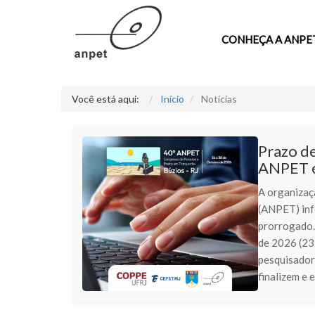
CONHEÇA A ANPE
Você está aqui:
Início
Notícias
Prazo de
ANPET é
A organizaç
(ANPET) inf
prorrogado. 
de 2026 (23
pesquisadore
finalizem e 