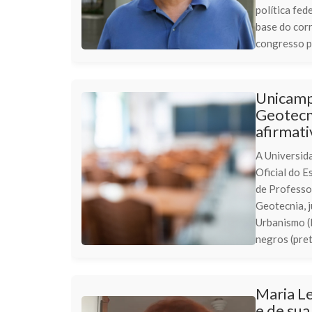
política fed
base do corr
congresso p
Unicamp
Geotecni
afirmati
A Universid
Oficial do E
de Professo
Geotecnia, j
Urbanismo (
negros (pret
Maria L
e de sua