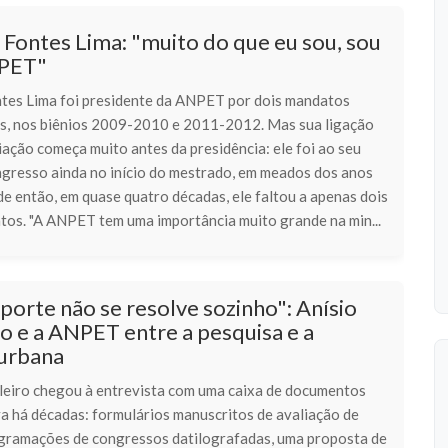
Fontes Lima: "muito do que eu sou, sou
NPET"
tes Lima foi presidente da ANPET por dois mandatos
s, nos biênios 2009-2010 e 2011-2012. Mas sua ligação
ação começa muito antes da presidência: ele foi ao seu
ngresso ainda no início do mestrado, em meados dos anos
e então, em quase quatro décadas, ele faltou a apenas dois
ntos. "A ANPET tem uma importância muito grande na min...
porte não se resolve sozinho": Anísio
ro e a ANPET entre a pesquisa e a
 urbana
ileiro chegou à entrevista com uma caixa de documentos
a há décadas: formulários manuscritos de avaliação de
ogramações de congressos datilografadas, uma proposta de