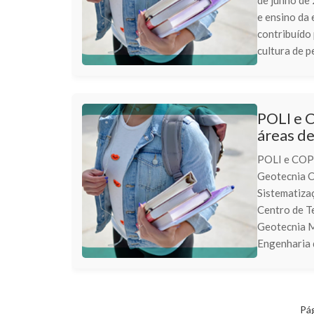
de junho de 
e ensino da 
contribuído
cultura de 
POLI e 
áreas d
POLI e COPP
Geotecnia C
Sistematiza
Centro de Te
Geotecnia M
Engenharia d
Pág