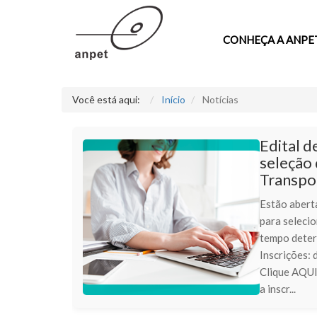
CONHEÇA A ANPE
Você está aqui:
Início
Notícias
Edital d
seleção 
Transpo
Estão aberta
para seleci
tempo deter
Inscrições: 
Clique AQUI
a inscr...