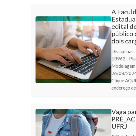
A Facul
Estadua
edital d
público 
dois car
Disciplinas
EB962 - Pla
Modelagem E
26/08/2024 
Clique AQUI 
endereço de
Vaga par
PRÉ_ACE
UFRJ