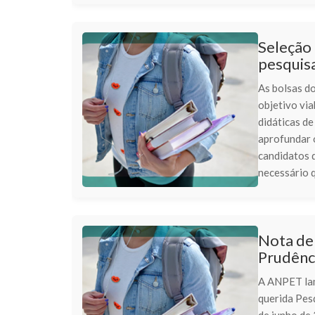
Seleção 
pesquis
As bolsas d
objetivo via
didáticas de
aprofundar o
candidatos d
necessário q
Nota de
Prudênc
A ANPET lam
querida Pes