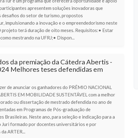
raTur é um programa que oferecerá oportunidade e apoio
 participantes apresentem soluções inovadoras que
 desafios do setor de turismo, propostos
ur, impulsionando a inovação e o empreendedorismo neste
 projeto terá duração de oito meses. Requisitos:• Estar
 como mestrando na UFRJ;• Dispon...
os da premiação da Cátedra Abertis -
2024 Melhores teses defendidas em
azer de anunciar os ganhadores do PRÊMIO NACIONAL
BERTIS EM MOBILIDADE SUSTENTÁVEL com a melhor
torado ou dissertação de mestrado defendida no ano de
entadas em Programas de Pós-graduação de
s Brasileiras. Neste ano, para seleção e indicação para a
 Juri formado por docentes universitários e por
 da ARTER...