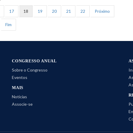
17
18
19
20
21
22
Próximo
Fim
CONGRESSO ANUAL
A
Sobre o Congresso
In
Eventos
As
As
MAIS
R
Notícias
Associe-se
Pu
En
Co