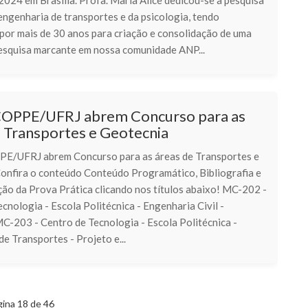
2024 em Brasília. Profa. Maria Alice dedicou-se à pesquisa
engenharia de transportes e da psicologia, tendo
 por mais de 30 anos para criação e consolidação de uma
pesquisa marcante em nossa comunidade ANP...
COPPE/UFRJ abrem Concurso para as
e Transportes e Geotecnia
E/UFRJ abrem Concurso para as áreas de Transportes e
onfira o conteúdo Conteúdo Programático, Bibliografia e
ção da Prova Prática clicando nos títulos abaixo! MC-202 -
cnologia - Escola Politécnica - Engenharia Civil -
C-203 - Centro de Tecnologia - Escola Politécnica -
e Transportes - Projeto e...
ina 18 de 46