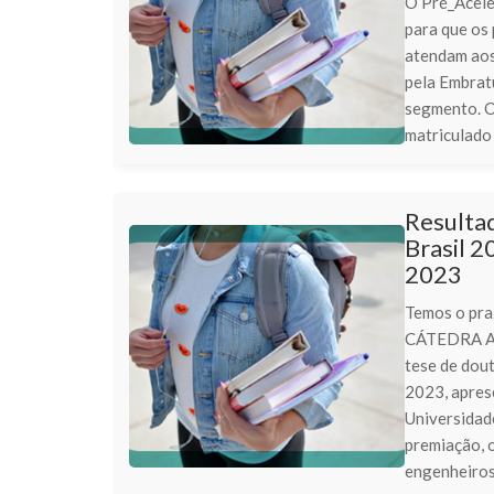
O Pré_Acele
para que os
atendam aos
pela Embrat
segmento. O
matriculado
Resultad
Brasil 
2023
Temos o pr
CÁTEDRA A
tese de dou
2023, apres
Universidade
premiação, o
engenheiros