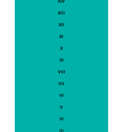
XIV
XIII
XII
XI
X
IX
VIII
VII
VI
V
IV
III