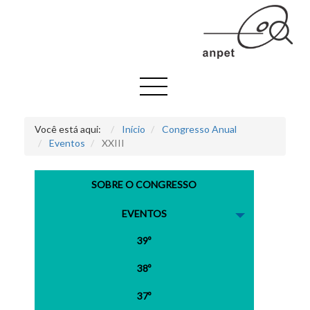
Você está aqui:
Início
Congresso Anual
Eventos
XXIII
SOBRE O CONGRESSO
EVENTOS
39º
38º
37º