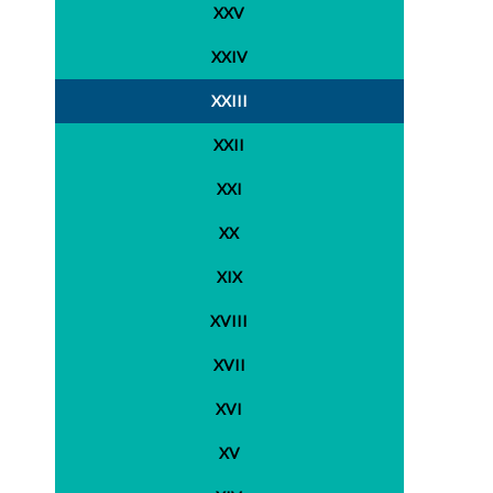
XXV
XXIV
XXIII
XXII
XXI
XX
XIX
XVIII
XVII
XVI
XV