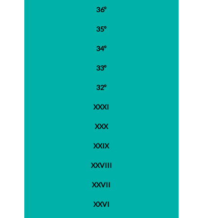
36º
35º
34º
33º
32º
XXXI
XXX
XXIX
XXVIII
XXVII
XXVI