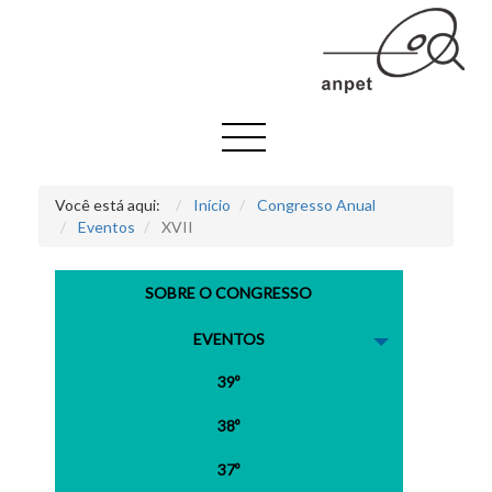
Você está aqui:
Início
Congresso Anual
Eventos
XVII
SOBRE O CONGRESSO
EVENTOS
39º
38º
37º