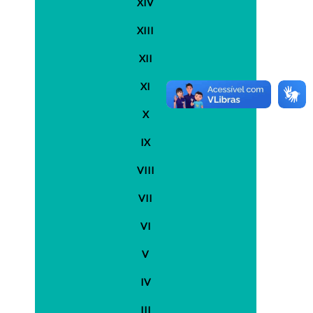
XIV
XIII
XII
XI
X
IX
VIII
VII
VI
V
IV
III