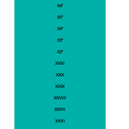
36º
35º
34º
33º
32º
XXXI
XXX
XXIX
XXVIII
XXVII
XXVI