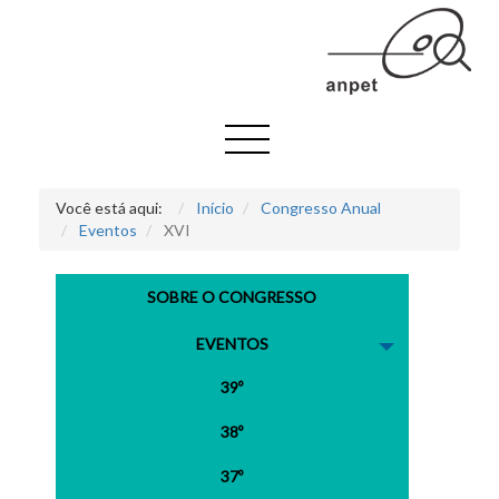
Você está aqui:
Início
Congresso Anual
Eventos
XVI
SOBRE O CONGRESSO
EVENTOS
39º
38º
37º