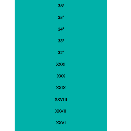
36º
35º
34º
33º
32º
XXXI
XXX
XXIX
XXVIII
XXVII
XXVI