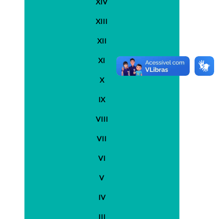
XIV
XIII
XII
XI
X
IX
VIII
VII
VI
V
IV
III