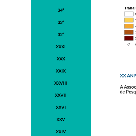
34º
33º
32º
XXXI
XXX
XXIX
XX AN
XXVIII
A Assoc
de Pesq
XXVII
XXVI
XXV
XXIV