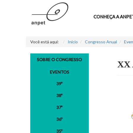
CONHEÇA A ANPE
Você está aqui:
Início
Congresso Anual
Even
SOBRE O CONGRESSO
XX
EVENTOS
39º
38º
37º
36º
35º