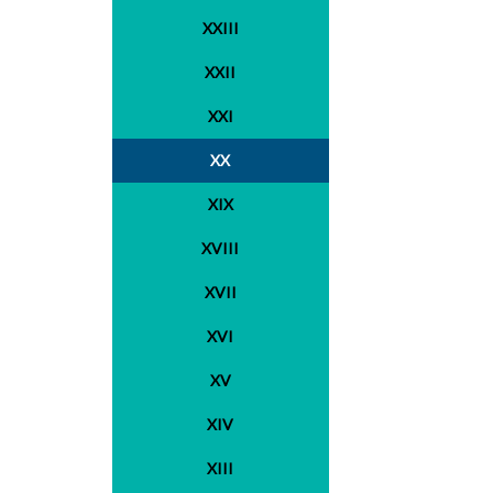
XXIII
XXII
XXI
XX
XIX
XVIII
XVII
XVI
XV
XIV
XIII