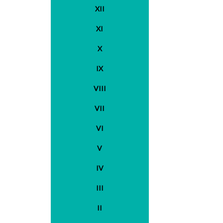
XII
XI
X
IX
VIII
VII
VI
V
IV
III
II