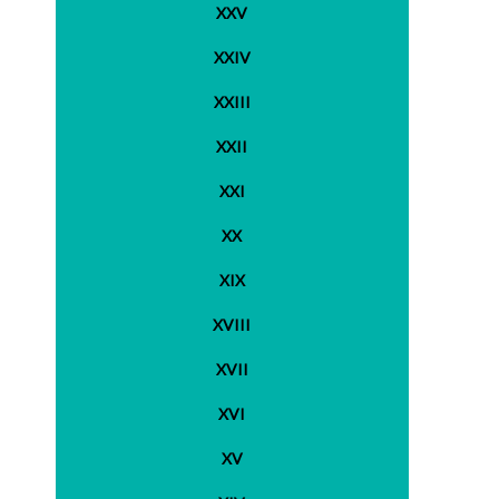
XXV
XXIV
XXIII
XXII
XXI
XX
XIX
XVIII
XVII
XVI
XV