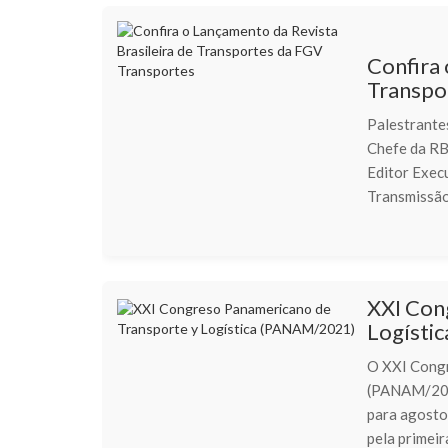
Confira 
Transpo
Palestrante
Chefe da RB
Editor Exec
Transmissão
XXI Con
Logísti
O XXI Congr
(PANAM/2021
para agosto
pela primeir