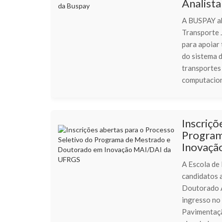
Analista
A BUSPAY ab
Transporte J
para apoiar
do sistema 
transportes 
computacion
Inscriçõ
Program
Inovaçã
A Escola de 
candidatos 
Doutorado 
ingresso no
Pavimentaçã