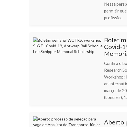
Nessa persp
permitir qu
profissio...
Boletim
Covid-19
Memoria
Confira o b
Research So
Workshop: I
an internat
março de 20
(Londres), 1
Aberto 