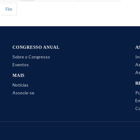
Fim
CONGRESSO ANUAL
A
Sobre o Congresso
In
Eventos
As
As
MAIS
R
Notícias
Associe-se
Pu
En
Co