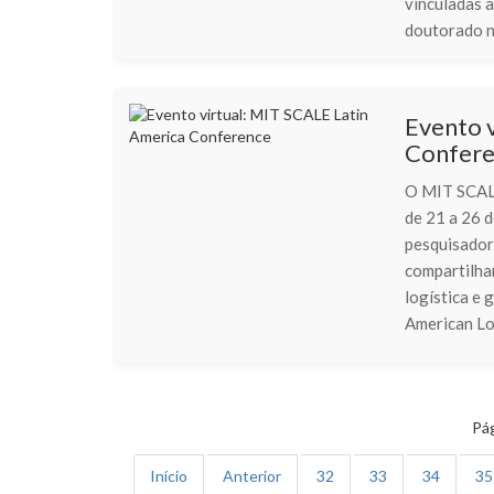
vinculadas 
doutorado na
Evento 
Confer
O MIT SCALE
de 21 a 26 d
pesquisador
compartilha
logística e 
American Log
Pág
Início
Anterior
32
33
34
35