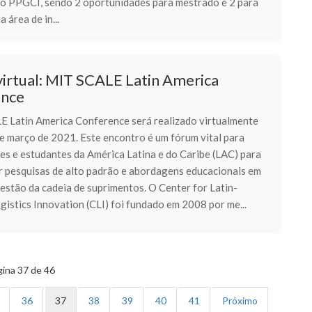
ao PPGCI, sendo 2 oportunidades para mestrado e 2 para
 área de in...
virtual: MIT SCALE Latin America
ence
 Latin America Conference será realizado virtualmente
e março de 2021. Este encontro é um fórum vital para
es e estudantes da América Latina e do Caribe (LAC) para
r pesquisas de alto padrão e abordagens educacionais em
gestão da cadeia de suprimentos. O Center for Latin-
istics Innovation (CLI) foi fundado em 2008 por me...
ina 37 de 46
36
37
38
39
40
41
Próximo