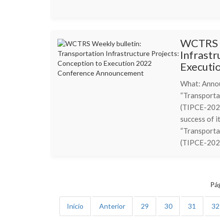
WCTRS W
Infrastr
Executi
What: Annou
“Transporta
(TIPCE-2022
success of i
“Transporta
(TIPCE-2022)
Pág
Início
Anterior
29
30
31
32