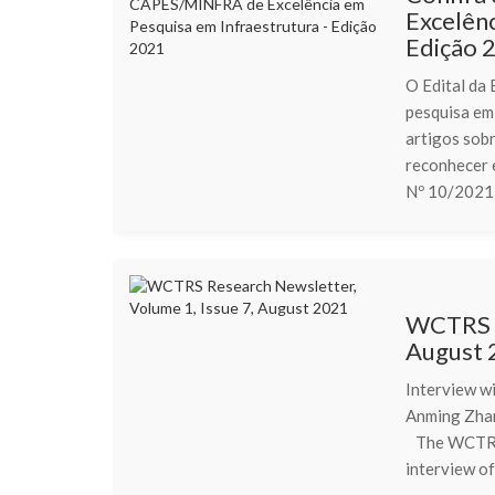
Excelênc
Edição 
O Edital da
pesquisa em 
artigos sobr
reconhecer 
Nº 10/2021
WCTRS R
August 
Interview wi
Anming Z
The WCTRS R
interview of