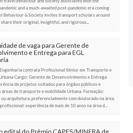
in travel behaviour and society associated with the
ndemic and a much-awaited post-pandemic era coming
el Behaviour & Society invites transport scholars around
share their original, insightful, and rigorous...
idade de vaga para Gerente de
lvimento e Entrega para EGL
ria
Engenharia contrata Profissional Sênior em Transporte e
Urbana Cargo: Gerente de Desenvolvimento e Entrega
erência de projetos voltados para órgãos públicos e
s áreas de transporte e mobilidade Urbana. Formação:
 ou arquitetura, preferencialmente com doutorado na área.
profissional: experiência de mais de 10 anos na área d...
 o edital do Prêmio CAPES/MINFRA de