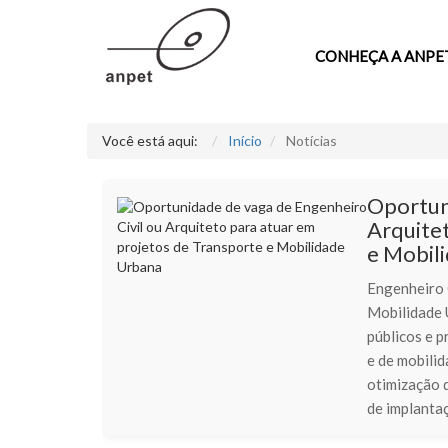
CONHEÇA A ANPE
Você está aqui:
Início
Notícias
Oportun
Arquite
e Mobil
Engenheiro 
Mobilidade 
públicos e p
e de mobilid
otimização d
de implanta