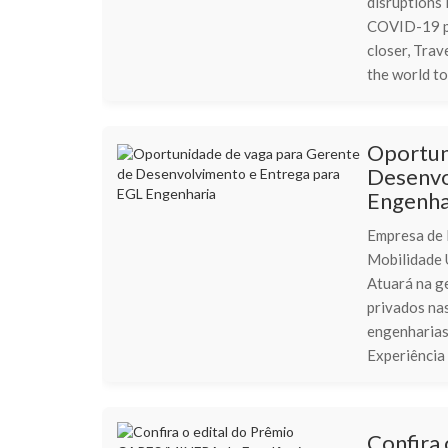
disruptions 
COVID-19 pa
closer, Trav
the world to 
Oportun
Desenvo
Engenha
Empresa de 
Mobilidade 
Atuará na g
privados na
engenharias
Experiência 
Confira