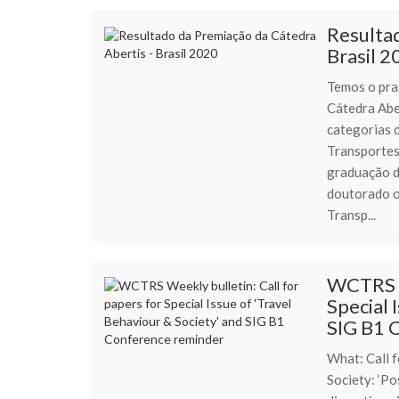
Resultad
Brasil 2
Temos o pra
Cátedra Abe
categorias 
Transportes
graduação de
doutorado o
Transp...
WCTRS We
Special 
SIG B1 
What: Call f
Society: ‘Po