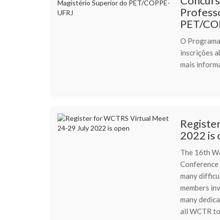
Concurso
Professo
PET/CO
O Programa
inscrições 
mais inform
Registe
2022 is
The 16th Wo
Conference 
many difficu
members inv
many dedica
all WCTR to