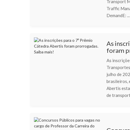
Transport M
Traffic Man
DemandE: ...
As inscr
foram p
As inscriçõ
Transportes
julho de 20
brasileiros,
Abertis est
de transport