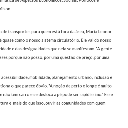
mática de Aspectos Econômicos, Sociais, Políticos e
ilson.
 de transportes para quem está fora da área, Maria Leonor
 quase como o nosso sistema circulatório. Ele vai do nosso
a cidade e das desigualdades que nela se manifestam. "A gente
ezes porque não posso, por uma questão de preço, por uma
 acessibilidade, mobilidade, planejamento urbano, inclusão e
stiona o que parece óbvio. "A noção de perto e longe é muito
e não tem carro e se desloca a pé pode ser rapidíssimo." Esse
atura e, mais do que isso, ouvir as comunidades com quem