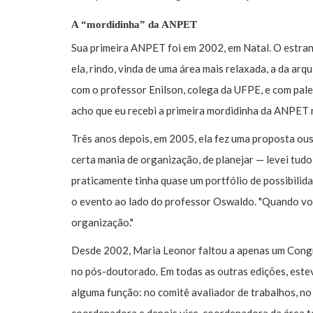
A “mordidinha” da ANPET
Sua primeira ANPET foi em 2002, em Natal. O estran
ela, rindo, vinda de uma área mais relaxada, a da ar
com o professor Enilson, colega da UFPE, e com pales
acho que eu recebi a primeira mordidinha da ANPET 
Três anos depois, em 2005, ela fez uma proposta ou
certa mania de organização, de planejar — levei tudo:
praticamente tinha quase um portfólio de possibilida
o evento ao lado do professor Oswaldo. "Quando voc
organização."
Desde 2002, Maria Leonor faltou a apenas um Cong
no pós-doutorado. Em todas as outras edições, este
alguma função: no comitê avaliador de trabalhos, no 