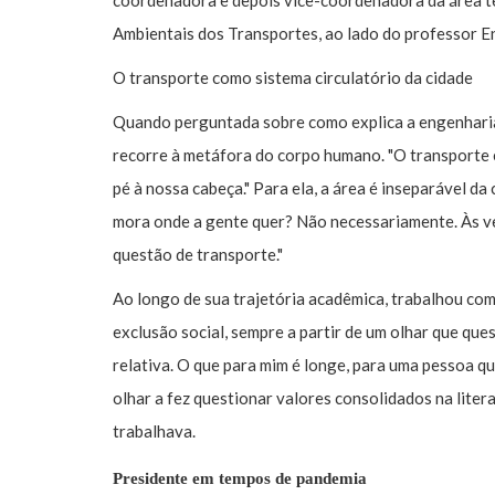
coordenadora e depois vice-coordenadora da área te
Ambientais dos Transportes, ao lado do professor En
O transporte como sistema circulatório da cidade
Quando perguntada sobre como explica a engenharia
recorre à metáfora do corpo humano. "O transporte é
pé à nossa cabeça." Para ela, a área é inseparável d
mora onde a gente quer? Não necessariamente. Às v
questão de transporte."
Ao longo de sua trajetória acadêmica, trabalhou com
exclusão social, sempre a partir de um olhar que que
relativa. O que para mim é longe, para uma pessoa qu
olhar a fez questionar valores consolidados na liter
trabalhava.
Presidente em tempos de pandemia