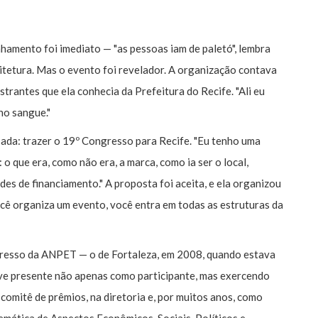
hamento foi imediato — "as pessoas iam de paletó", lembra
quitetura. Mas o evento foi revelador. A organização contava
trantes que ela conhecia da Prefeitura do Recife. "Ali eu
no sangue."
sada: trazer o 19º Congresso para Recife. "Eu tenho uma
 o que era, como não era, a marca, como ia ser o local,
des de financiamento." A proposta foi aceita, e ela organizou
ê organiza um evento, você entra em todas as estruturas da
resso da ANPET — o de Fortaleza, em 2008, quando estava
ve presente não apenas como participante, mas exercendo
comitê de prêmios, na diretoria e, por muitos anos, como