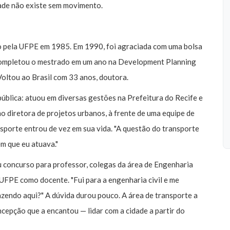
idade não existe sem movimento.
 pela UFPE em 1985. Em 1990, foi agraciada com uma bolsa
 completou o mestrado em um ano na Development Planning
oltou ao Brasil com 33 anos, doutora.
pública: atuou em diversas gestões na Prefeitura do Recife e
 diretora de projetos urbanos, à frente de uma equipe de
nsporte entrou de vez em sua vida. "A questão do transporte
em que eu atuava."
 concurso para professor, colegas da área de Engenharia
 UFPE como docente. "Fui para a engenharia civil e me
azendo aqui?" A dúvida durou pouco. A área de transporte a
cepção que a encantou — lidar com a cidade a partir do