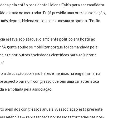
dada pela então presidente Helena Cybis para ser candidata
"Não estava no meu radar. Eu já presidia uma outra associação,
m mês depois, Helena voltou com a mesma proposta. "Então,
ia estava sob ataque, o ambiente político era hostil ao
. "A gente soube se mobilizar porque foi demandada pela
ia) e por outras sociedades científicas para se juntar e
a."
o a discussão sobre mulheres e meninas na engenharia, na
desse aspecto para um congresso que tem uma característica
da e ampliada pela associação.
to além dos congressos anuais. A associação está presente
 nas agências — representada por pessoas formadas nas pós-