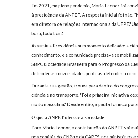
Em 2021, em plena pandemia, Maria Leonor foi convi
à presidência da ANPET. A resposta inicial foi não. 
era diretora de relações internacionais da UFPE." U
bora, tudo bem."
Assumiu a Presidência num momento delicado: a ciênc
conhecimento, e a comunidade precisava se mobilizar
SBPC (Sociedade Brasileira para o Progresso da Ciênc
defender as universidades públicas, defender a ciênci
Durante sua gestão, trouxe para dentro do congress
ciência e no transporte. "Foi a primeira iniciativa 
muito masculina." Desde então, a pauta foi incorpora
O que a ANPET oferece à sociedade
Para Maria Leonor, a contribuição da ANPET vai mui
nos comitês do CNPq e da CAPES, nos ministérios e