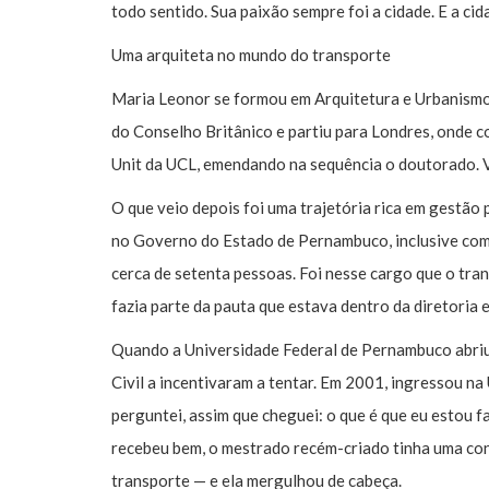
todo sentido. Sua paixão sempre foi a cidade. E a c
Uma arquiteta no mundo do transporte
Maria Leonor se formou em Arquitetura e Urbanismo
do Conselho Britânico e partiu para Londres, onde
Unit da UCL, emendando na sequência o doutorado. V
O que veio depois foi uma trajetória rica em gestão 
no Governo do Estado de Pernambuco, inclusive como
cerca de setenta pessoas. Foi nesse cargo que o tra
fazia parte da pauta que estava dentro da diretoria 
Quando a Universidade Federal de Pernambuco abriu
Civil a incentivaram a tentar. Em 2001, ingressou na
perguntei, assim que cheguei: o que é que eu estou f
recebeu bem, o mestrado recém-criado tinha uma con
transporte — e ela mergulhou de cabeça.