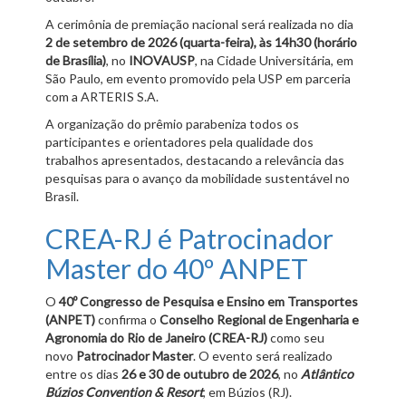
A cerimônia de premiação nacional será realizada no dia
2 de setembro de 2026 (quarta-feira), às 14h30 (horário
de Brasília)
, no
INOVAUSP
, na Cidade Universitária, em
São Paulo, em evento promovido pela USP em parceria
com a ARTERIS S.A.
A organização do prêmio parabeniza todos os
participantes e orientadores pela qualidade dos
trabalhos apresentados, destacando a relevância das
pesquisas para o avanço da mobilidade sustentável no
Brasil.
CREA-RJ é Patrocinador
Master do 40º ANPET
O
40º Congresso de Pesquisa e Ensino em Transportes
(ANPET)
confirma o
Conselho Regional de Engenharia e
Agronomia do Rio de Janeiro (CREA-RJ)
como seu
novo
Patrocinador Master
. O evento será realizado
entre os dias
26 e 30 de outubro de 2026
, no
Atlântico
Búzios Convention & Resort
, em Búzios (RJ).