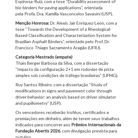
Espinosa-Ruiz, com a tese “Durability assessment of
bio-binders for paving applications”, orientada
pela Profa. Dra. Kamilla Vasconcelos Savasini (USP).
Menção Honrosa:
Dr. Alexis Jair Enríquez-León, com a
tese “Towards the Development of a Rheological-
Based Classification and Characterization System for
Brazilian Asphalt Binders”, orientado pelo Prof. Dr.
Francisco Thiago Sacramento Aragão (UFRJ).
Categoria Mestrado (empate)
Thais Berger Barbosa da Silva, com a dissertação
“Impacto da configuração 2+1 em rodovias de pista
simples sob condições de tráfego brasileiras” (UFMG).
Ruy Santos Ribeiro, com a dissertação “Study of
modifications in signs and pavement color through
driver behavior: an analysis based on driver simulator
and pupillometry” (USP).
Os vencedores receberão troféus, certificados e
premiações em dinheiro, além de terem seus trabalhos
indicados para concorrer aos
Prêmios Internacionais da
Fundação Abertis 2026
, com divulgação prevista para
outubro.