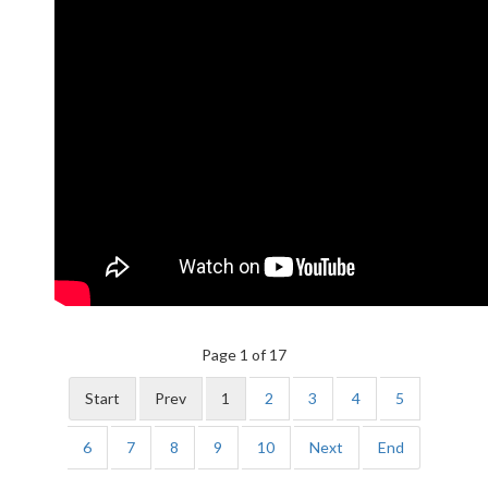
Page 1 of 17
Start
Prev
1
2
3
4
5
6
7
8
9
10
Next
End