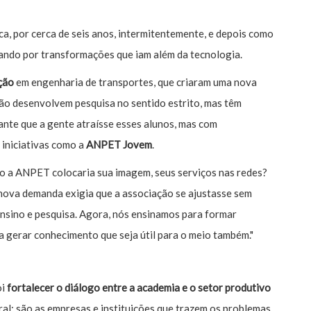
ca, por cerca de seis anos, intermitentemente, e depois como
ndo por transformações que iam além da tecnologia.
ção
em engenharia de transportes, que criaram uma nova
ão desenvolvem pesquisa no sentido estrito, mas têm
nte que a gente atraísse esses alunos, mas com
 iniciativas como a
ANPET Jovem
.
mo a ANPET colocaria sua imagem, seus serviços nas redes?
 nova demanda exigia que a associação se ajustasse sem
ensino e pesquisa. Agora, nós ensinamos para formar
a gerar conhecimento que seja útil para o meio também."
oi
fortalecer o diálogo entre a academia e o setor produtivo
ural: são as empresas e instituições que trazem os problemas