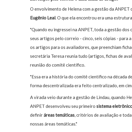
O envolvimento de Helena com a gestão da ANPET c
Eugênio Leal
. O que ela encontrou era uma estrutura
"Quando eu ingressei na ANPET, toda a gestão dos c
seus artigos pelo correio - cinco, seis cópias - para a
os artigos para os avaliadores, que preenchiam ficha
secretária Teresa reunia tudo (artigos, fichas de av
reunião do comitê científico.
"Essa era a história do comitê científico na década d
forma descentralizada era feito centralizado, em cima
A virada veio durante a gestão de Lindau, quando He
ANPET desenvolveu seu primeiro
sistema eletrônic
definir
áreas temáticas
, critérios de avaliação e tod
nossas áreas temáticas."