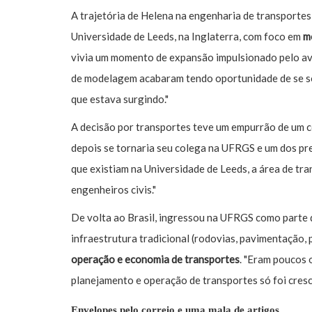
A trajetória de Helena na engenharia de transportes
Universidade de Leeds, na Inglaterra, com foco em
m
vivia um momento de expansão impulsionado pelo av
de modelagem acabaram tendo oportunidade de se s
que estava surgindo."
A decisão por transportes teve um empurrão de um c
depois se tornaria seu colega na UFRGS e um dos pre
que existiam na Universidade de Leeds, a área de t
engenheiros civis."
De volta ao Brasil, ingressou na UFRGS como parte 
infraestrutura tradicional (rodovias, pavimentação, 
operação e economia de transportes
. "Eram poucos 
planejamento e operação de transportes só foi cresce
Envelopes pelo correio e uma mala de artigos