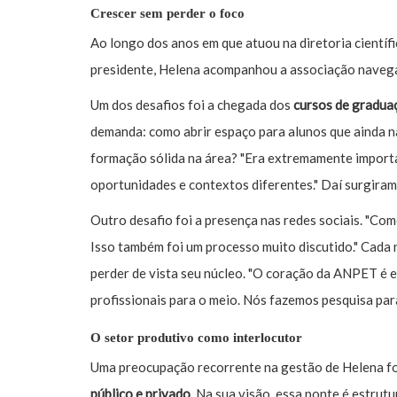
Crescer sem perder o foco
Ao longo dos anos em que atuou na diretoria científi
presidente, Helena acompanhou a associação navega
Um dos desafios foi a chegada dos
cursos de gradua
demanda: como abrir espaço para alunos que ainda n
formação sólida na área? "Era extremamente importa
oportunidades e contextos diferentes." Daí surgiram
Outro desafio foi a presença nas redes sociais. "Co
Isso também foi um processo muito discutido." Cada
perder de vista seu núcleo. "O coração da ANPET é 
profissionais para o meio. Nós fazemos pesquisa par
O setor produtivo como interlocutor
Uma preocupação recorrente na gestão de Helena f
público e privado
. Na sua visão, essa ponte é estrut