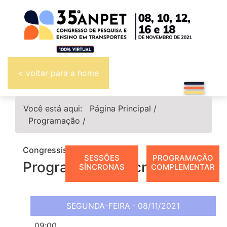
< voltar para a home
Você está aqui:
Página Principal
/
Programação
/
Congressistas
SESSÕES
PROGRAMAÇÃO
Programação Técnica
SÍNCRONAS
COMPLEMENTAR
SEGUNDA-FEIRA - 08/11/2021
09:00