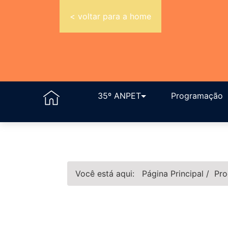
< voltar para a home
35º ANPET
Programação
Você está aqui:
Página Principal
/
Pro