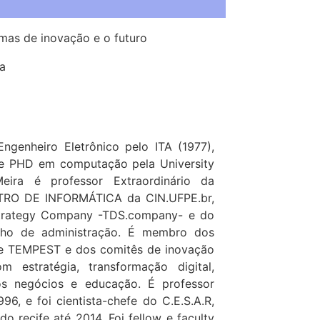
mas de inovação e o futuro
a
Engenheiro Eletrônico pelo ITA (1977),
 e PHD em computação pela University
eira é professor Extraordinário da
NTRO DE INFORMÁTICA da CIN.UFPE.br,
Strategy Company -TDS.company- e do
lho de administração. É membro dos
e TEMPEST e dos comitês de inovação
estratégia, transformação digital,
os negócios e educação. É professor
96, e foi cientista-chefe do C.E.S.A.R,
o recife até 2014. Foi fellow e faculty