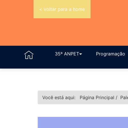
< voltar para a home
35º ANPET
Programação
Você está aqui:
Página Principal
/
Pal