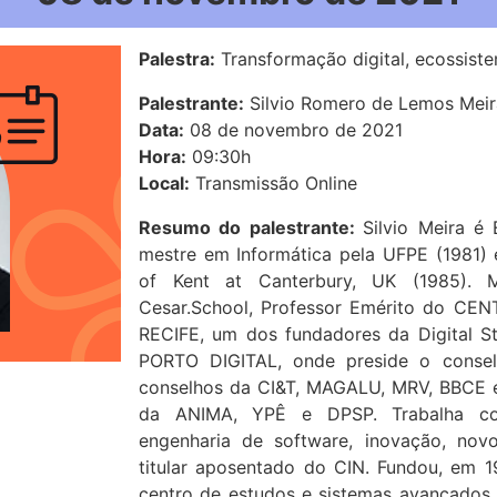
Palestra:
Transformação digital, ecossiste
Palestrante:
Silvio Romero de Lemos Meir
Data:
08 de novembro de 2021
Hora:
09:30h
Local:
Transmissão Online
Resumo do palestrante:
Silvio Meira é 
mestre em Informática pela UFPE (1981)
of Kent at Canterbury, UK (1985). M
Cesar.School, Professor Emérito do CE
RECIFE, um dos fundadores da Digital 
PORTO DIGITAL, onde preside o conse
conselhos da CI&T, MAGALU, MRV, BBCE 
da ANIMA, YPÊ e DPSP. Trabalha com 
engenharia de software, inovação, nov
titular aposentado do CIN. Fundou, em 19
centro de estudos e sistemas avançados d