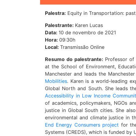
Palestra:
Equity in Transportation: pas
Palestrante:
Karen Lucas
Data:
10 de novembro de 2021
Hora:
09:30h
Local:
Transmissão Online
Resumo do palestrante:
Professor o
at the School of Environment, Educat
Manchester and leads the Manchester 
Mobilities
. Karen is a world-leading ex
Global North and South. She leads t
Accessibility in Low Income Communit
of academics, policymakers, NGOs and
justice in Global South cities. She al
environmental and climate justice in t
End Energy Consumers project
for th
Systems (CREDS), which is funded by U