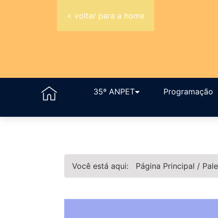
< voltar para a home
35º ANPET
Programação
Você está aqui:
Página Principal
/
Pale