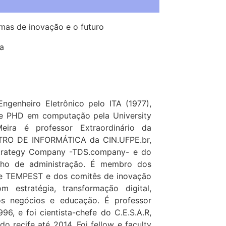
mas de inovação e o futuro
a
Engenheiro Eletrônico pelo ITA (1977),
 e PHD em computação pela University
eira é professor Extraordinário da
NTRO DE INFORMÁTICA da CIN.UFPE.br,
Strategy Company -TDS.company- e do
lho de administração. É membro dos
e TEMPEST e dos comitês de inovação
estratégia, transformação digital,
os negócios e educação. É professor
96, e foi cientista-chefe do C.E.S.A.R,
o recife até 2014. Foi fellow e faculty