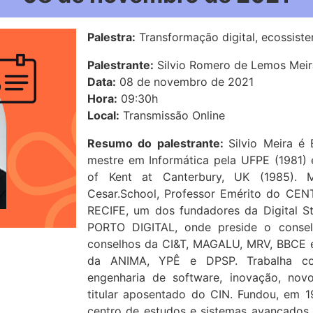
Palestra:
Transformação digital, ecossiste
Palestrante:
Silvio Romero de Lemos Meir
Data:
08 de novembro de 2021
Hora:
09:30h
Local:
Transmissão Online
Resumo do palestrante:
Silvio Meira é 
mestre em Informática pela UFPE (1981)
of Kent at Canterbury, UK (1985). M
Cesar.School, Professor Emérito do CE
RECIFE, um dos fundadores da Digital 
PORTO DIGITAL, onde preside o conse
conselhos da CI&T, MAGALU, MRV, BBCE 
da ANIMA, YPÊ e DPSP. Trabalha com 
engenharia de software, inovação, nov
titular aposentado do CIN. Fundou, em 19
centro de estudos e sistemas avançados d