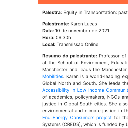
Palestra:
Equity in Transportation: pas
Palestrante:
Karen Lucas
Data:
10 de novembro de 2021
Hora:
09:30h
Local:
Transmissão Online
Resumo do palestrante:
Professor o
at the School of Environment, Educat
Manchester and leads the Manchester 
Mobilities
. Karen is a world-leading ex
Global North and South. She leads t
Accessibility in Low Income Communit
of academics, policymakers, NGOs and
justice in Global South cities. She al
environmental and climate justice in t
End Energy Consumers project
for th
Systems (CREDS), which is funded by U