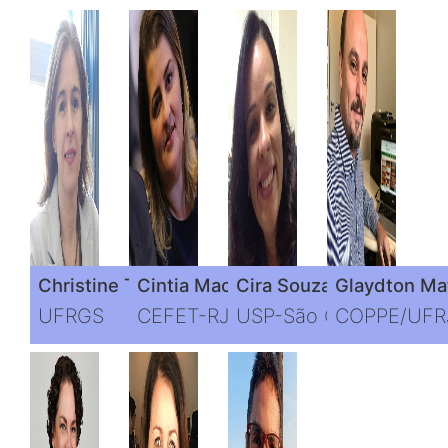
Christine Tessele Nodari
Cintia Machado de Oliveira
Cira Souza Pitombo
Glaydton Mat
UFRGS
CEFET-RJ
USP-São Carlos
COPPE/UFR