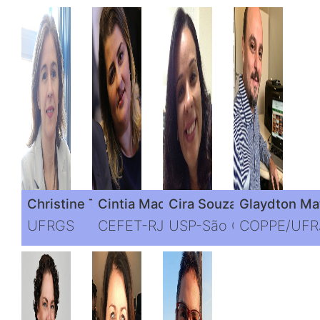
Christine Tessele Nodari
Cintia Machado de Oliveira
Cira Souza Pitombo
Glaydton Mat
UFRGS
CEFET-RJ
USP-São Carlos
COPPE/UFR