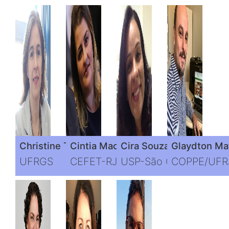
Christine Tessele Nodari
Cintia Machado de Oliveira
Cira Souza Pitombo
Glaydton Mat
UFRGS
CEFET-RJ
USP-São Carlos
COPPE/UFR