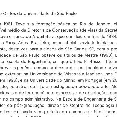
o Carlos da Universidade de São Paulo
m 1961. Teve sua formação básica no Rio de Janeiro, c
ível médio da Diretoria de Conservação (de vias) da Secre
tava o curso de Arquitetura, que concluiu em fins de 1984.
na Força Aérea Brasileira, como oficial, servindo inicialme
te, desta vez para a cidade de São Carlos, SP, com o pro
idade de São Paulo obteve os títulos de Mestre (1990), 
a Escola de Engenharia, em que é hoje Professor Titular
 breve experiência como professor de uma faculdade priv
 no exterior: na Universidade de Wisconsin-Madison, nos
em 1996), e na Universidade do Minho, em Portugal (em 20
ado, os outros dois foram estágios de pós-doutorado. Al
acionais e de ter um número expressivo de orientações conc
 no campo administrativo. Na Escola de Engenharia de S
ador de pós-graduação, diretor do Centro de Tecnologia
rtes. Foi ainda vice-prefeito do campus de São Carlo