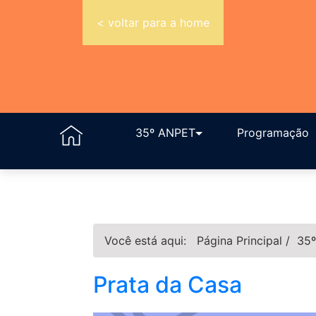
< voltar para a home
35º ANPET
Programação
Você está aqui:
Página Principal
/
35º
Prata da Casa