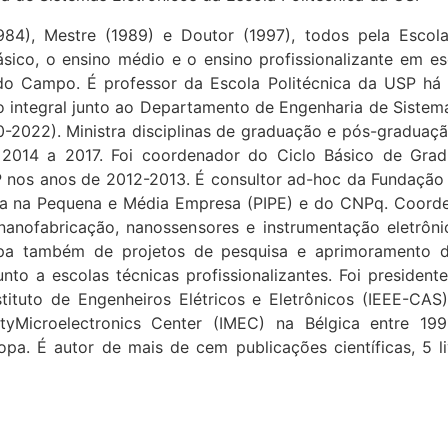
984), Mestre (1989) e Doutor (1997), todos pela Escola
ásico, o ensino médio e o ensino profissionalizante em es
 do Campo. É professor da Escola Politécnica da USP há
o integral junto ao Departamento de Engenharia de Sistema
022). Ministra disciplinas de graduação e pós-graduaç
 2014 a 2017. Foi coordenador do Ciclo Básico de Gra
P nos anos de 2012-2013. É consultor ad-hoc da Fundaçã
iva na Pequena e Média Empresa (PIPE) e do CNPq. Coorden
nanofabricação, nanossensores e instrumentação eletrôn
cipa também de projetos de pesquisa e aprimoramento 
nto a escolas técnicas profissionalizantes. Foi presiden
stituto de Engenheiros Elétricos e Eletrônicos (IEEE-CA
ityMicroelectronics Center (IMEC) na Bélgica entre 1
opa. É autor de mais de cem publicações científicas, 5 l