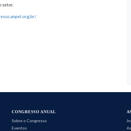
 setor.
resso.anpet.org.br/
CONGRESSO ANUAL
A
Sobre o Congresso
In
Eventos
As