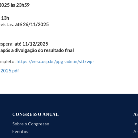
2025 às 23h59
 13h
evistas:
até 26/11/2025
 espera:
até 11/12/2025
 após a divulgação do resultado final
completo:
https://eesc.usp.br/ppg-admin/stt/wp-
-2025.pdf
CONGRESSO ANUAL
A
Sobre o Congresso
In
Eventos
As