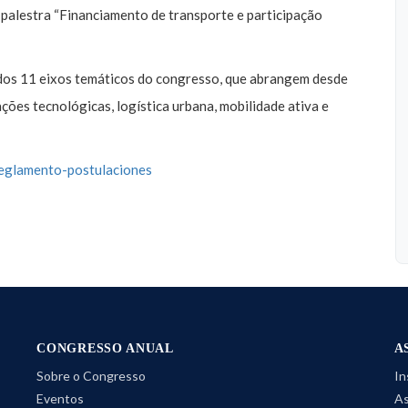
 palestra “Financiamento de transporte e participação
dos 11 eixos temáticos do congresso, que abrangem desde
ões tecnológicas, logística urbana, mobilidade ativa e
reglamento-postulaciones
CONGRESSO ANUAL
A
Sobre o Congresso
In
Eventos
As