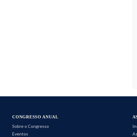
CONGRESSO ANUAL
A
Sobre o Congresso
In
Eventos
As