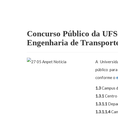
Concurso Público da UFS
Engenharia de Transporte
A Universid
público par
conforme o
1.3
Campus de
1.3.1
Centro 
1.3.1.1
Depar
1.3.1.1.4
Cam