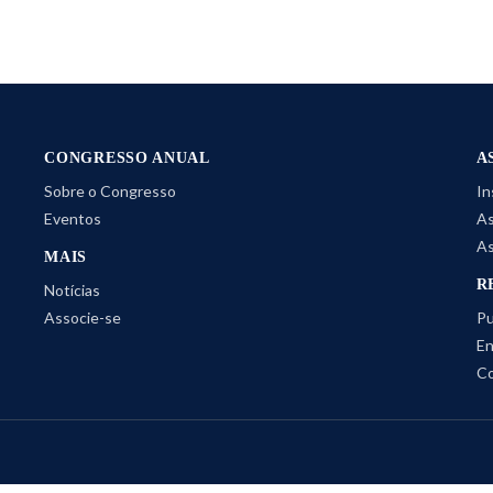
CONGRESSO ANUAL
A
Sobre o Congresso
In
Eventos
As
As
MAIS
R
Notícias
Associe-se
Pu
En
Co