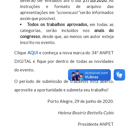
deverão ser enviados até o dia
27/10/2020.
As
instruções e formato de arquivo das
apresentações em
“screencast”
serão informados
assim que possível.
Todos os trabalhos aprovados,
em todas as
categorias, serão incluídos nos
anais do
congresso
, desde que, ao menos um autor esteja
inscrito no evento.
Clique
AQUI
e conheça a nova marca do 34º ANPET
DIGITAL e fique por dentro de todas as novidades
do evento.
O período de submissão de trabalhos está aberto,
aproveite a oportunidade e submeta seu trabalho!
Porto Alegre, 29 de junho de 2020.
Helena Beatriz Bettella Cybis
Presidente ANPET