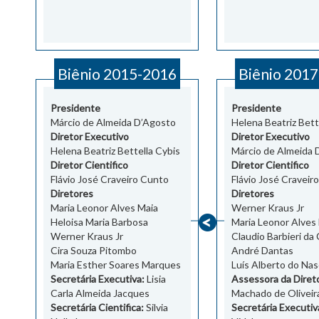
Biênio 2015-2016
Biênio 201
Presidente
Presidente
Márcio de Almeida D’Agosto
Helena Beatriz Bett
Diretor Executivo
Diretor Executivo
Helena Beatriz Bettella Cybis
Márcio de Almeida 
Diretor Cientifico
Diretor Cientifico
Flávio José Craveiro Cunto
Flávio José Craveir
Diretores
Diretores
Maria Leonor Alves Maia
Werner Kraus Jr
Heloisa Maria Barbosa
Maria Leonor Alves
Werner Kraus Jr
Claudio Barbieri da
Cira Souza Pitombo
André Dantas
Maria Esther Soares Marques
Luís Alberto do Na
Secretária Executiva:
Lisia
Assessora da Direto
Carla Almeida Jacques
Machado de Oliveir
Secretária Cientifica:
Silvia
Secretária Executiv