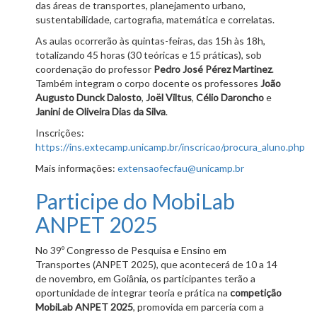
das áreas de transportes, planejamento urbano,
sustentabilidade, cartografia, matemática e correlatas.
As aulas ocorrerão às quintas-feiras, das 15h às 18h,
totalizando 45 horas (30 teóricas e 15 práticas), sob
coordenação do professor
Pedro José Pérez Martinez
.
Também integram o corpo docente os professores
João
Augusto Dunck Dalosto
,
Joël Viltus
,
Célio Daroncho
e
Janini de Oliveira Dias da Silva
.
Inscrições:
https://ins.extecamp.unicamp.br/inscricao/procura_aluno.php
Mais informações:
extensaofecfau@unicamp.br
Participe do MobiLab
ANPET 2025
No 39º Congresso de Pesquisa e Ensino em
Transportes (ANPET 2025), que acontecerá de 10 a 14
de novembro, em Goiânia, os participantes terão a
oportunidade de integrar teoria e prática na
competição
MobiLab ANPET 2025
, promovida em parceria com a