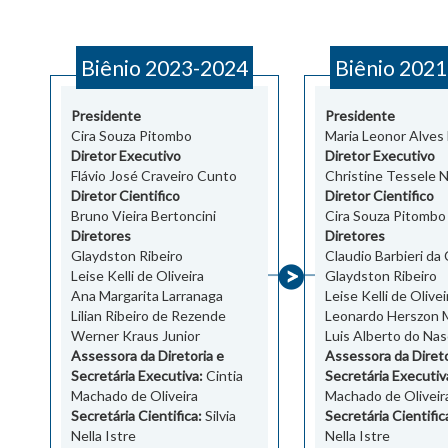
Biênio 2023-2024
Biênio 202
Presidente
Presidente
Cira Souza Pitombo
Maria Leonor Alves
Diretor Executivo
Diretor Executivo
Flávio José Craveiro Cunto
Christine Tessele N
Diretor Cientifico
Diretor Cientifico
Bruno Vieira Bertoncini
Cira Souza Pitombo
Diretores
Diretores
Glaydston Ribeiro
Claudio Barbieri da
Leise Kelli de Oliveira
Glaydston Ribeiro
Ana Margarita Larranaga
Leise Kelli de Olivei
Lilian Ribeiro de Rezende
Leonardo Herszon 
Werner Kraus Junior
Luis Alberto do Na
Assessora da Diretoria e
Assessora da Direto
Secretária Executiva:
Cintia
Secretária Executiv
Machado de Oliveira
Machado de Oliveir
Secretária Cientifica:
Silvia
Secretária Cientific
Nella Istre
Nella Istre