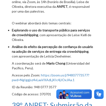
online, via Zoom, às 14h (horário de Brasília). Leise de
Oliveira, diretora executiva da
ANPET
, é responsável
por uma das palestras.
O webinar abordará dois temas centrais:
Explorando o uso do transporte público para serviços
de crowdshipping
, com apresentação de Leise Kelli de
Oliveira.
Análise do efeito da percepção de confiança do usuário
na adoção de serviços de entrega via crowdshipping
,
com apresentação de Letícia Dexheimer.
A coordenação será de
Mario Chong
(Universidad del
Pacífico, Peru).
Acesse pelo Zoom:
https://zoom.us/j/94807773577?
pwd=NgIggjsz4vLaaVXAdLjKIc4jJOxJAa.1
ID da Reunião: 948 0777 3577
Código de acesso: 370701
39º ANPET: Submissão da