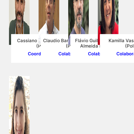
Cassiano Augusto Isler
Claudio Barbieri da Cunha
Flávio Guilherme Vaz de
Kamilla Va
(Poli)
(Poli)
Almeida Filho (Poli)
(Pol
Coordenador
Colaborador
Colaborador
Colabor