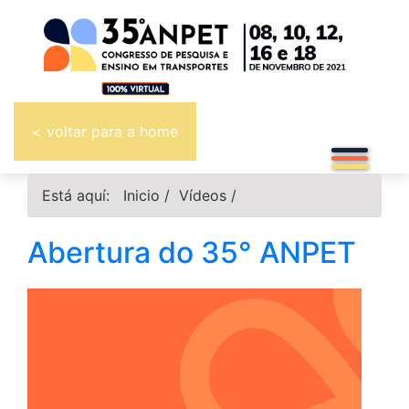
< voltar para a home
Está aquí:
Inicio
/
Vídeos
/
Abertura do 35° ANPET