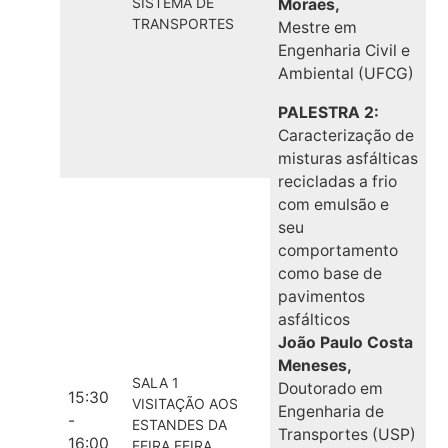
SISTEMA DE
Moraes,
TRANSPORTES
Mestre em
Engenharia Civil e
Ambiental (UFCG)
PALESTRA 2:
Caracterização de
misturas asfálticas
recicladas a frio
com emulsão e
seu
comportamento
como base de
pavimentos
asfálticos
João Paulo Costa
Meneses,
SALA 1
Doutorado em
15:30
VISITAÇÃO AOS
Engenharia de
-
ESTANDES DA
Transportes (USP)
16:00
FEIRA FEIRA