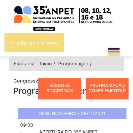
< voltar para a home
Está aquí:
Inicio
/
Programação
/
Congressistas
SESSÕES
PROGRAMAÇÃO
Programação Técnica
SÍNCRONAS
COMPLEMENTAR
SEGUNDA-FEIRA - 08/11/2021
09:00
-
ABERTURA DO 35° ANPET