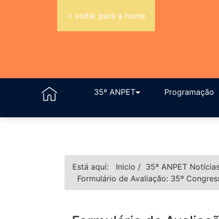
< voltar para a home
35º ANPET
Programação
Está aquí:
Inicio
/
35º ANPET
Notícia
Formulário de Avaliação: 35º Congre