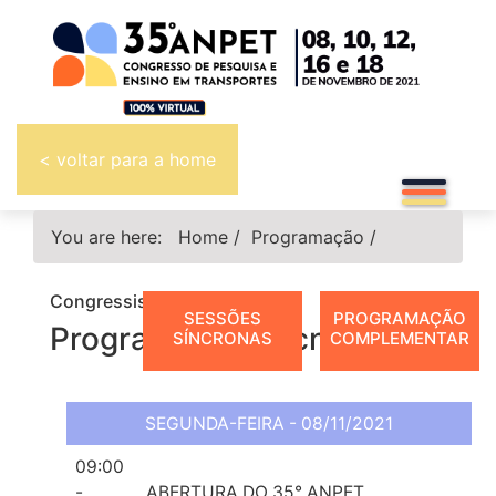
< voltar para a home
You are here:
Home
/
Programação
/
Congressistas
SESSÕES
PROGRAMAÇÃO
Programação Técnica
SÍNCRONAS
COMPLEMENTAR
SEGUNDA-FEIRA - 08/11/2021
09:00
-
ABERTURA DO 35° ANPET