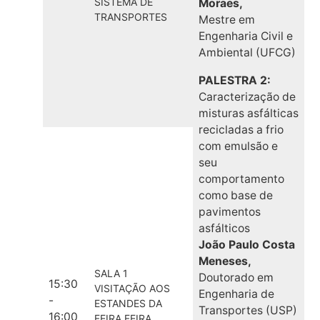
SISTEMA DE
Moraes,
TRANSPORTES
Mestre em
Engenharia Civil e
Ambiental (UFCG)
PALESTRA 2:
Caracterização de
misturas asfálticas
recicladas a frio
com emulsão e
seu
comportamento
como base de
pavimentos
asfálticos
João Paulo Costa
Meneses,
SALA 1
Doutorado em
15:30
VISITAÇÃO AOS
Engenharia de
-
ESTANDES DA
Transportes (USP)
16:00
FEIRA FEIRA