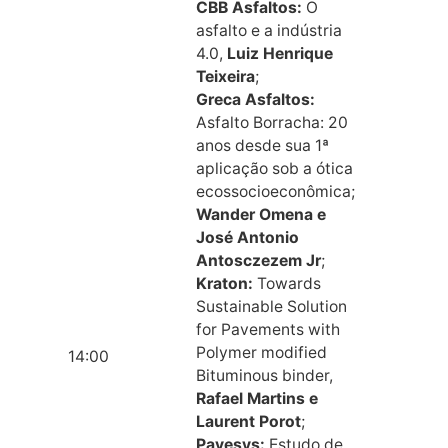
CBB Asfaltos:
O
asfalto e a indústria
4.0,
Luiz Henrique
Teixeira
;
Greca Asfaltos:
Asfalto Borracha: 20
anos desde sua 1ª
aplicação sob a ótica
ecossocioeconômica;
Wander Omena e
José Antonio
Antosczezem Jr
;
Kraton:
Towards
Sustainable Solution
for Pavements with
Polymer modified
14:00
Bituminous binder,
Rafael Martins e
Laurent Porot
;
Pavesys:
Estudo de