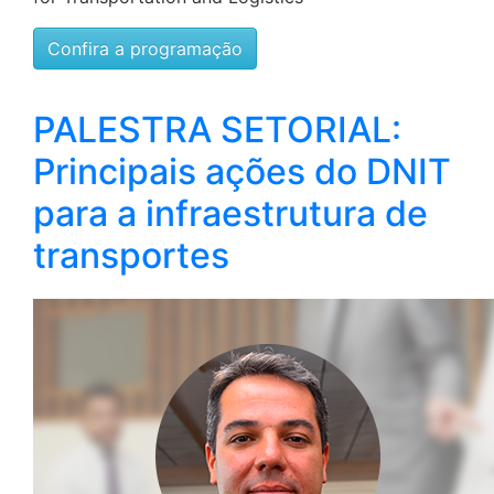
Confira a programação
PALESTRA SETORIAL:
Principais ações do DNIT
para a infraestrutura de
transportes