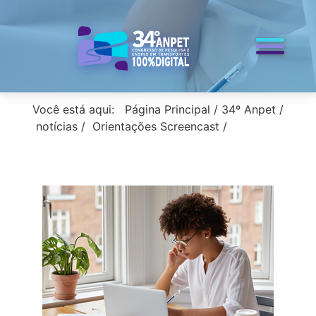
< voltar para a home
Você está aqui:
Página Principal
/
34º Anpet
/
notícias
/
Orientações Screencast
/