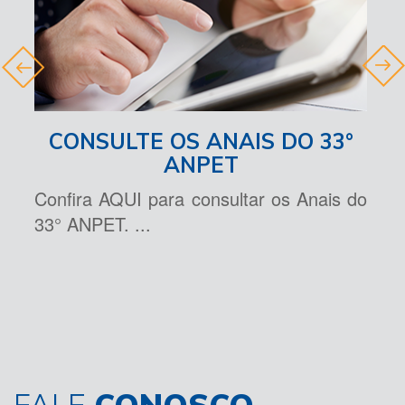
›
‹
CONSULTE OS ANAIS DO 33°
C
ANPET
 a
C
Confira AQUI para consultar os Anais do
 do
pa
33° ANPET. ...
e
ce