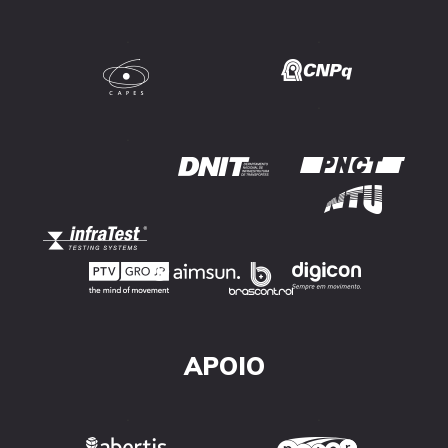
.
.
.
.
APOIO
.
.