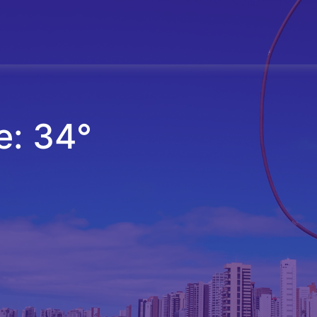
e: 34°