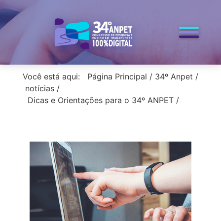
< voltar para a home
Você está aqui:
Página Principal
/
34º Anpet
/
notícias
/
Dicas e Orientações para o 34º ANPET
/